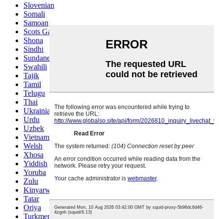
Slovenian
Somali
Samoan
Scots Gaelic
Shona
Sindhi
Sundanese
Swahili
Tajik
Tamil
Telugu
Thai
Ukrainian
Urdu
Uzbek
Vietnamese
Welsh
Xhosa
Yiddish
Yoruba
Zulu
Kinyarwanda
Tatar
Oriya
Turkmen