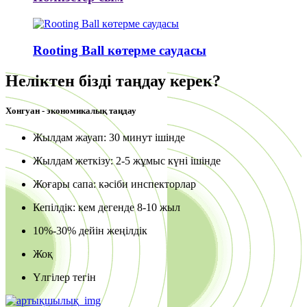
Rooting Ball көтерме саудасы
Неліктен бізді таңдау керек?
Хонгуан - экономикалық таңдау
Жылдам жауап: 30 минут ішінде
Жылдам жеткізу: 2-5 жұмыс күні ішінде
Жоғары сапа: кәсіби инспекторлар
Кепілдік: кем дегенде 8-10 жыл
10%-30% дейін жеңілдік
Жоқ
Үлгілер тегін