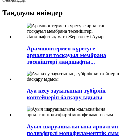
Таңдаулы өнімдер
Арамшөптермен күресуге
арналған тосқауыл мембрана
төсеніштері ландшафты...
Ауа кесу зауытының түбірлік
контейнерін басқару ыдысы
Ауыл шаруашылығына арналған
полиэфирлі монофиламенттік сым