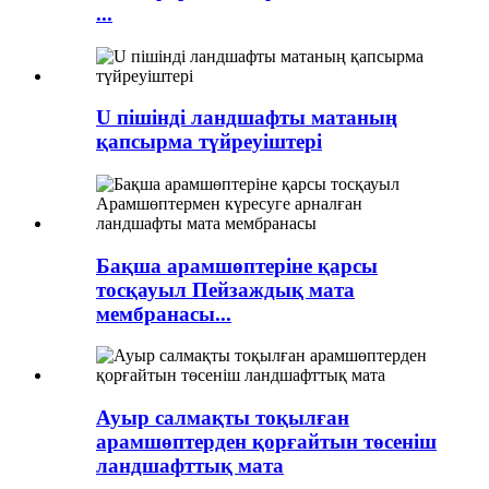
...
U пішінді ландшафты матаның
қапсырма түйреуіштері
Бақша арамшөптеріне қарсы
тосқауыл Пейзаждық мата
мембранасы...
Ауыр салмақты тоқылған
арамшөптерден қорғайтын төсеніш
ландшафттық мата