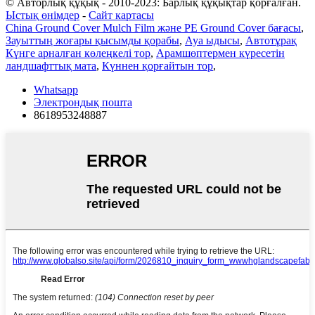
© Авторлық құқық - 2010-2023: Барлық құқықтар қорғалған.
Ыстық өнімдер
-
Сайт картасы
China Ground Cover Mulch Film және PE Ground Cover бағасы
,
Зауыттың жоғары қысымды қорабы
,
Ауа ыдысы
,
Автотұрақ
Күнге арналған көлеңкелі тор
,
Арамшөптермен күресетін
ландшафттық мата
,
Күннен қорғайтын тор
,
Whatsapp
Электрондық пошта
8618953248887