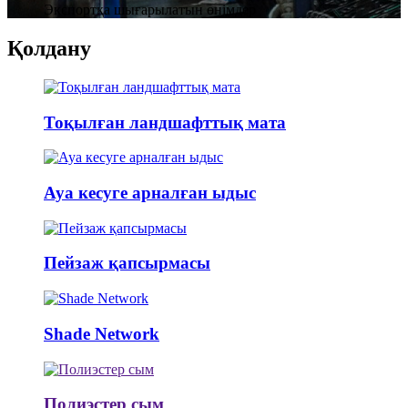
Экспортқа шығарылатын өнімдер
Қолдану
Тоқылған ландшафттық мата
Ауа кесуге арналған ыдыс
Пейзаж қапсырмасы
Shade Network
Полиэстер сым