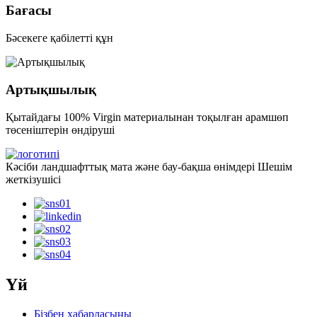
Бағасы
Бәсекеге қабілетті құн
Артықшылық
Қытайдағы 100% Virgin материалынан тоқылған арамшөп
төсеніштерін өндіруші
Кәсіби ландшафттық мата және бау-бақша өнімдері Шешім
жеткізушісі
Үй
Бізбен хабарласыңы