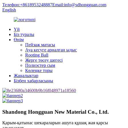
Телефон:+8618953248887
Email:info@sdhongguan.com
English
Үй
Біз туралы
Өнім
Пейзаж матасы
Ауа кесуге арналған ыдыс
Rooting Ball
Жерге төсеу шегесі
Полиэстер сым
Көлеңке торы
Жаңалықтар
Бізбен хабарласыңы
Shandong Hongguan New Material Co., Ltd.
Қарым-қатынас шекараларын ашуға құшақ жая қарсы
алыңыздар.