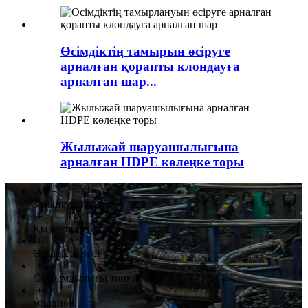
Өсімдіктің тамырын өсіруге
арналған қорапты клондауға
арналған шар...
Жылыжай шаруашылығына
арналған HDPE көлеңке торы
2
-
M
+
Заманауи зауыт
-
+
Қызметкерлер
-
+
Өндіріс желісі
-
+
Сыйымдылығы тонна/жыл
-
+
миллион