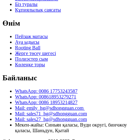
Біз туралы
Құпиялылық саясаты
Өнім
Пейзаж матасы
Ауа ыдысы
Rooting Ball
Жерге төсеу шегесі
Полиэстер сым
Көлеңке торы
Байланыс
WhatsApp: 0086 17753243587
WhatsApp: 008618953279271
WhatsApp: 0086 18953214827
Mail: emily_hg@sdhongguan.com
Mail: sales71_hg@sdhongguan.com
Mail: sales27_hg@sdhongguan.com
Мекен-жайы: Синьян қаласы, Вуди округі, бинчжоу
қаласы, Шаньдун, Қытай